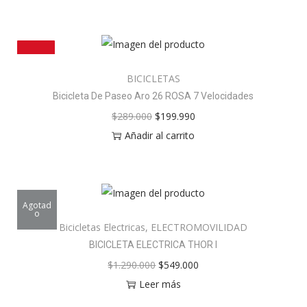
¡OFERTA!
BICICLETAS
Bicicleta De Paseo Aro 26 ROSA 7 Velocidades
$
289.000
$
199.990
Añadir al carrito
Agotad
o
Bicicletas Electricas
,
ELECTROMOVILIDAD
BICICLETA ELECTRICA THOR I
$
1.290.000
$
549.000
Leer más