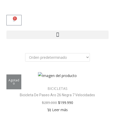
0
Agotad
o
BICICLETAS
Bicicleta De Paseo Aro 26 Negra 7 Velocidades
$
289.000
$
199.990
Leer más